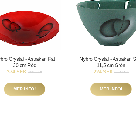
bro Crystal - Astrakan Fat
Nybro Crystal - Astrakan 
30 cm Röd
11,5 cm Grön
374 SEK
224 SEK
499 SEK
299 SEK
MER INFO!
MER INFO!