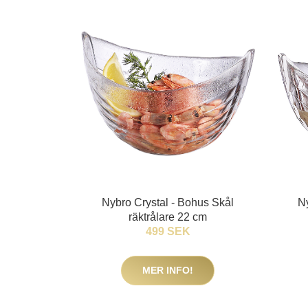
Nybro Crystal - Bohus Skål
N
räktrålare 22 cm
499 SEK
MER INFO!