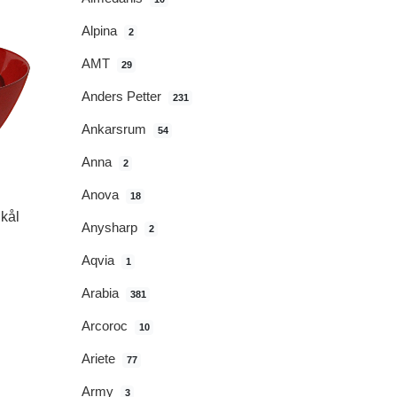
Alpina
2
AMT
29
Anders Petter
231
Ankarsrum
54
Anna
2
Anova
18
Skål
Anysharp
2
Aqvia
1
Arabia
381
Arcoroc
10
Ariete
77
Army
3