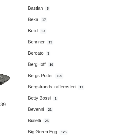
Bastian
5
Beka
17
Belid
57
Benriner
13
Bercato
3
BergHoff
10
Bergs Potter
109
Bergstrands kafferosteri
17
Betty Bossi
1
 39
Bevenni
21
Bialetti
25
Big Green Egg
126