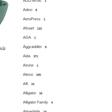
ADD:WISE
1
Adexi
8
AeroPress
1
Afroart
122
AGA
1
Äggcøddler
8
Skål
Aida
371
Airone
1
Alessi
109
Alfi
10
Alligator
16
Alligator Family
4
Almedahls
10