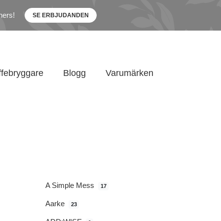
ners!
SE ERBJUDANDEN
ffebryggare
Blogg
Varumärken
A Simple Mess
17
Aarke
23