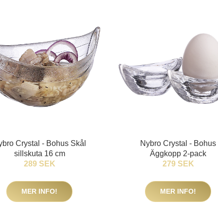
ybro Crystal - Bohus Skål
Nybro Crystal - Bohus
sillskuta 16 cm
Äggkopp 2-pack
289 SEK
279 SEK
MER INFO!
MER INFO!