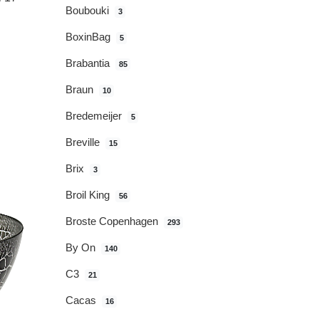
Boubouki
3
BoxinBag
5
Brabantia
85
Braun
10
Bredemeijer
5
Breville
15
Brix
3
Broil King
56
Broste Copenhagen
293
By On
140
C3
21
Cacas
16