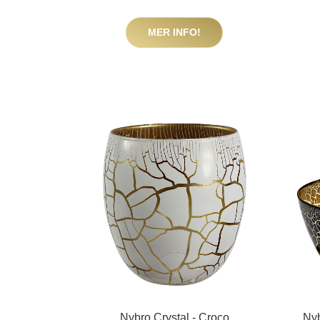
MER INFO!
Nybro Crystal - Croco
Nyb