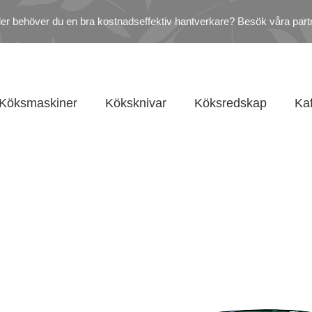
ler behöver du en bra kostnadseffektiv hantverkare? Besök våra part
Köksmaskiner
Köksknivar
Köksredskap
Ka