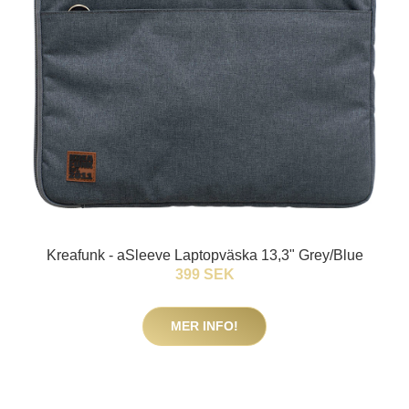
Kreafunk - aSleeve Laptopväska 13,3" Grey/Blue
399 SEK
MER INFO!