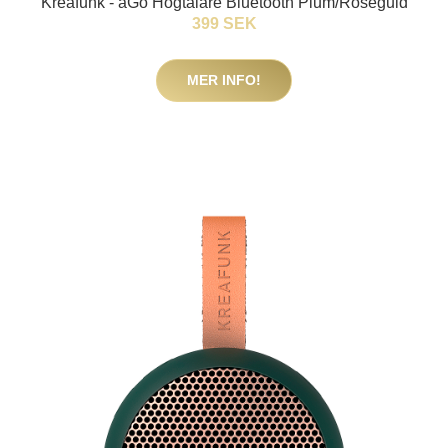
Kreafunk - aGo Högtalare Bluetooth Plum/Roséguld
399 SEK
MER INFO!