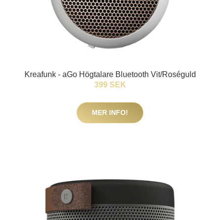
Kreafunk - aGo Högtalare Bluetooth Vit/Roséguld
399 SEK
MER INFO!