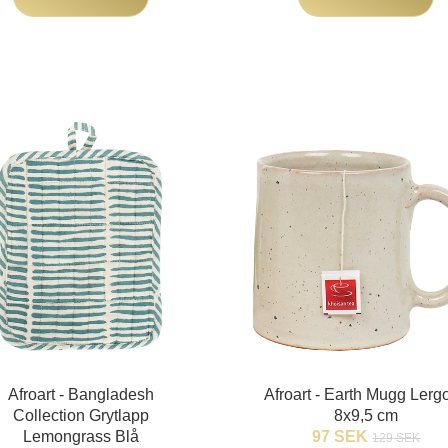
Afroart - Bangladesh
Afroart - Earth Mugg Lerg
Collection Grytlapp
8x9,5 cm
Lemongrass Blå
97 SEK
129 SEK