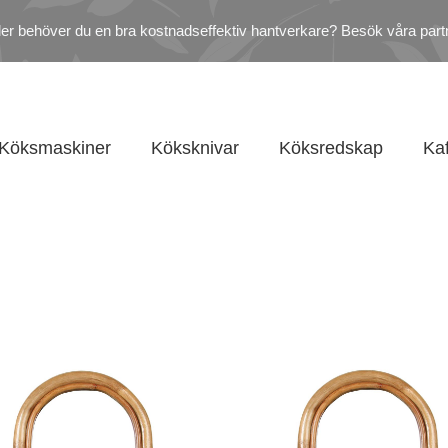
ler behöver du en bra kostnadseffektiv hantverkare? Besök våra part
Köksmaskiner
Köksknivar
Köksredskap
Ka