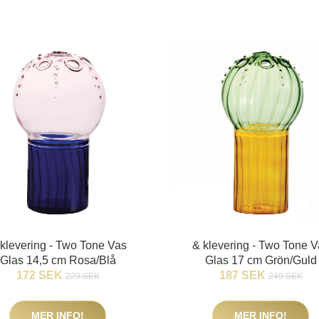
klevering - Two Tone Vas
& klevering - Two Tone 
Glas 14,5 cm Rosa/Blå
Glas 17 cm Grön/Guld
172 SEK
187 SEK
229 SEK
249 SEK
MER INFO!
MER INFO!