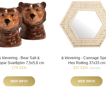
& klevering - Bear Salt &
& klevering - Cannage Sp
par Svartbjörn 7,5x5,6 cm
Hex Rotting 37x33 cm
179 SEK
337 SEK
449 SEK
MER INFO!
MER INFO!