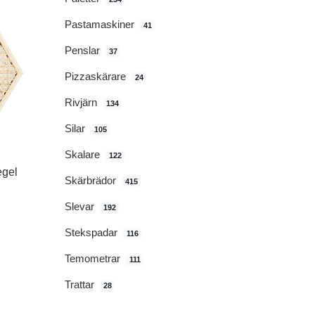
Pastamaskiner
41
Penslar
37
Pizzaskärare
24
Rivjärn
134
Silar
105
Skalare
122
egel
Skärbrädor
415
Slevar
192
Stekspadar
116
Temometrar
111
Trattar
28