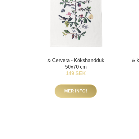
& Cervera - Kökshandduk
& 
50x70 cm
149 SEK
MER INFO!