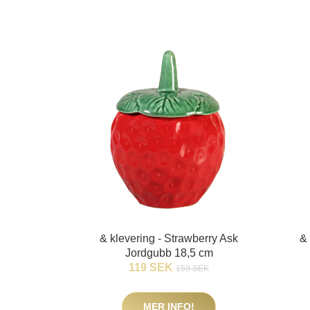
& klevering - Strawberry Ask
& 
Jordgubb 18,5 cm
119 SEK
159 SEK
MER INFO!