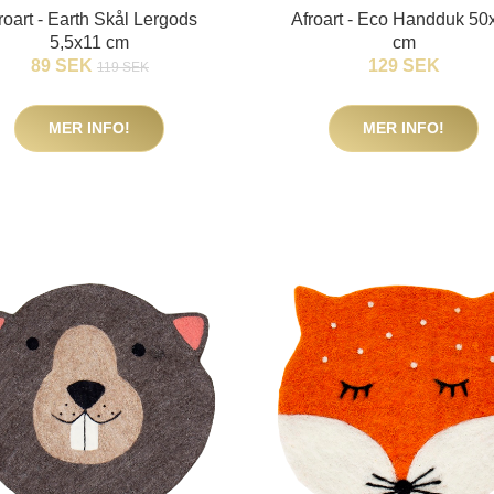
roart - Earth Skål Lergods
Afroart - Eco Handduk 50
5,5x11 cm
cm
89 SEK
129 SEK
119 SEK
MER INFO!
MER INFO!