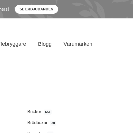
ners!
SE ERBJUDANDEN
ffebryggare
Blogg
Varumärken
Brickor
651
Brödboxar
20