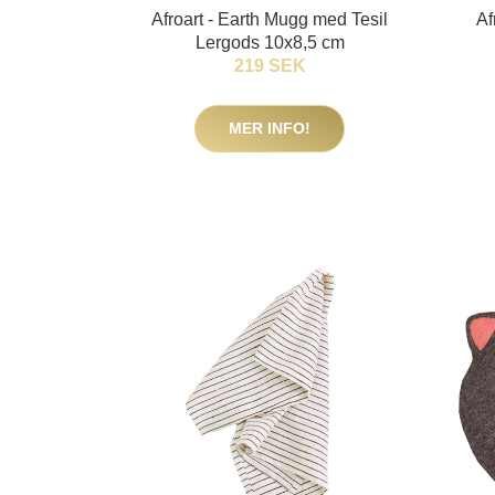
Afroart - Earth Mugg med Tesil
Af
Lergods 10x8,5 cm
219 SEK
MER INFO!