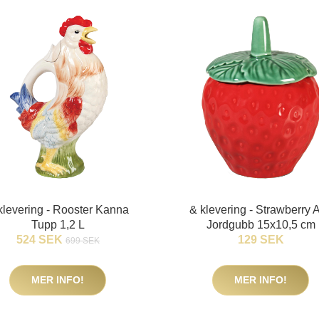
klevering - Rooster Kanna
& klevering - Strawberry 
Tupp 1,2 L
Jordgubb 15x10,5 cm
524 SEK
129 SEK
699 SEK
MER INFO!
MER INFO!