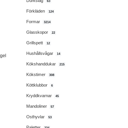
Durkslag
63
Förkläden
124
Formar
3214
Glasskopor
22
Grillspett
12
Hushållsvågar
14
gel
Kökshanddukar
215
Kökstimer
308
Köttklubbor
6
Kryddkvarnar
45
Mandoliner
57
Osthyvlar
53
Paletter
234