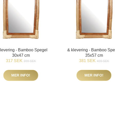
klevering - Bamboo Spegel
& klevering - Bamboo Spe
30x47 cm
35x57 cm
317 SEK
381 SEK
399 SEK
499 SEK
MER INFO!
MER INFO!