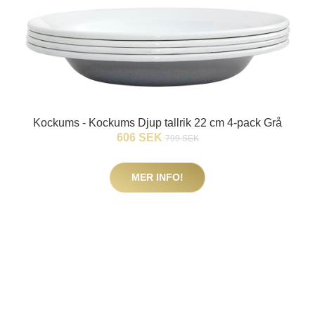
Kockums - Kockums Djup tallrik 22 cm 4-pack Grå
606 SEK
799 SEK
MER INFO!