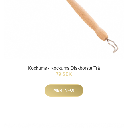
Kockums - Kockums Diskborste Trä
79 SEK
MER INFO!