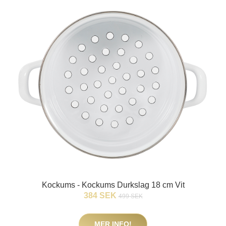
Kockums - Kockums Durkslag 18 cm Vit
384 SEK
499 SEK
MER INFO!