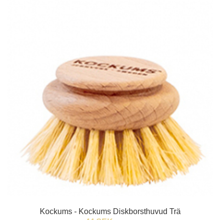
Kockums - Kockums Diskborsthuvud Trä