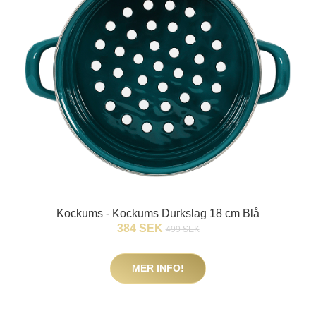
Kockums - Kockums Durkslag 18 cm Blå
384 SEK
499 SEK
MER INFO!