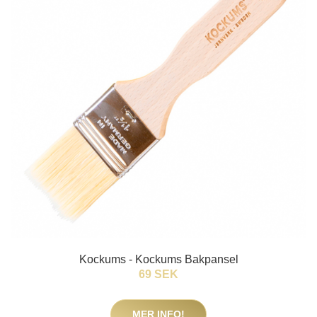
Kockums - Kockums Bakpansel
69 SEK
MER INFO!