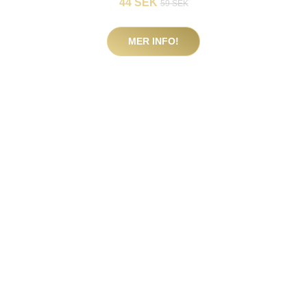
44 SEK
59 SEK
MER INFO!