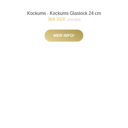
Kockums - Kockums Glaslock 24 cm
369 SEK
479 SEK
MER INFO!