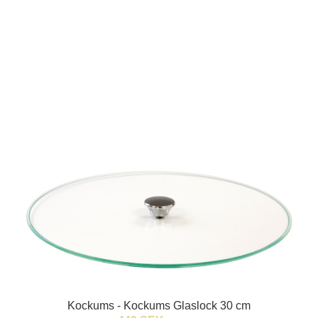
Kockums - Kockums Glaslock 30 cm