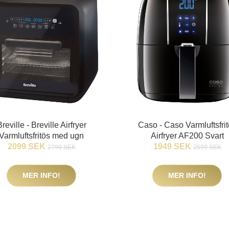
Breville - Breville Airfryer
Caso - Caso Varmluftsfri
Varmluftsfritös med ugn
Airfryer AF200 Svart
2099 SEK
1949 SEK
2799 SEK
2599 SEK
MER INFO!
MER INFO!