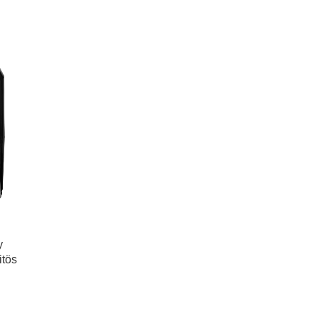
y
itös