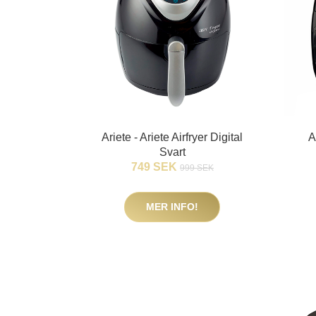
Ariete - Ariete Airfryer Digital
A
Svart
749 SEK
999 SEK
MER INFO!