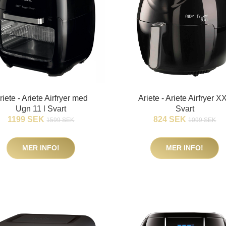
riete - Ariete Airfryer med
Ariete - Ariete Airfryer X
Ugn 11 l Svart
Svart
1199 SEK
824 SEK
1599 SEK
1099 SEK
MER INFO!
MER INFO!