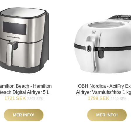
amilton Beach - Hamilton
OBH Nordica - ActiFry Ex
Beach Digital Airfryer 5 L
Airfryer Varmluftsfritös 1 kg
1721 SEK
1799 SEK
2295 SEK
2399 SEK
MER INFO!
MER INFO!