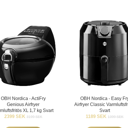
OBH Nordica - ActiFry
OBH Nordica - Easy Fr
Genious Airfryer
Airfryer Classic Varmluftsfr
mluftsfritös XL 1,7 kg Svart
Svart
2399 SEK
1189 SEK
3199 SEK
1399 SEK