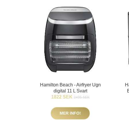
Hamilton Beach - Airfryer Ugn
H
digital 11 L Svart
1822 SEK
2495 SEK
MER INFO!