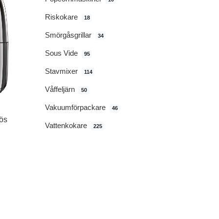
Riskokare
18
Smörgåsgrillar
34
Sous Vide
95
Stavmixer
114
Våffeljärn
50
Vakuumförpackare
46
tös
Vattenkokare
225