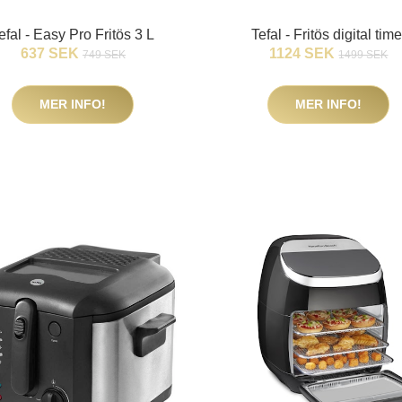
efal - Easy Pro Fritös 3 L
Tefal - Fritös digital time
637 SEK
1124 SEK
749 SEK
1499 SEK
MER INFO!
MER INFO!