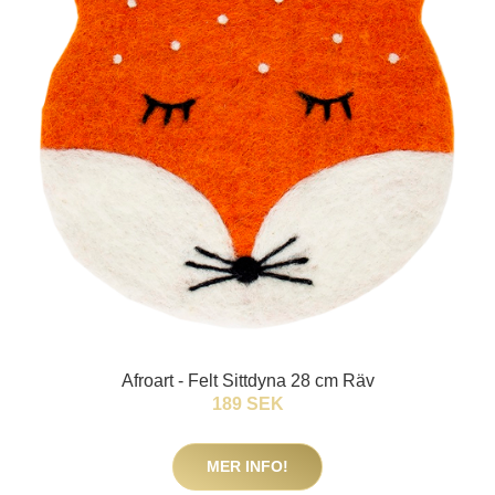
Afroart - Felt Sittdyna 28 cm Räv
189 SEK
MER INFO!