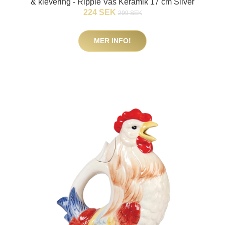
& klevering - Ripple Vas Keramik 17 cm Silver
224 SEK
299 SEK
MER INFO!