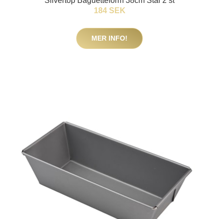
Silvertop Baguetteform 38cm Stål 2 st
184 SEK
MER INFO!