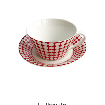
Eva Thégods kon