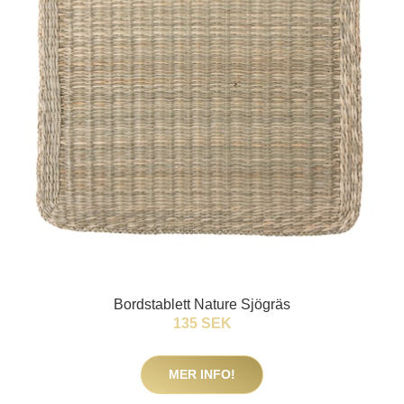
Bordstablett Nature Sjögräs
135 SEK
MER INFO!