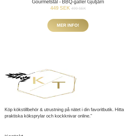
Gourmetstål - BBQ-galler Gjutjärn
449 SEK
499 SEK
MER INFO!
Köp kökstillbehör & utrustning på nätet i din favoritbutik. Hitta
praktiska köksprylar och kockknivar online."