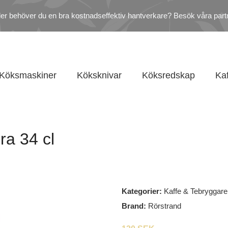
ler behöver du en bra kostnadseffektiv hantverkare? Besök våra part
Köksmaskiner
Köksknivar
Köksredskap
Ka
a 34 cl
Kategorier:
Kaffe & Tebryggare
Brand:
Rörstrand