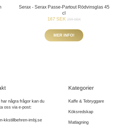
n
Serax - Serax Passe-Partout Rödvinsglas 45
cl
167 SEK
259 SEK
MER INFO!
akt
Kategorier
har några frågor kan du
Kaffe & Tebryggare
a oss via e-post:
Köksredskap
n-kkstillbehren-imbj.se
Matlagning