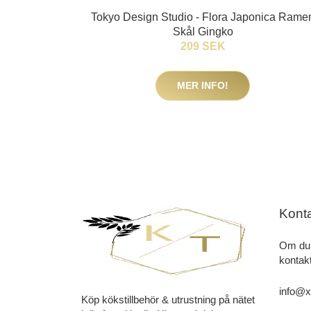
Tokyo Design Studio - Flora Japonica Rame
Skål Gingko
209 SEK
MER INFO!
Kont
Om du 
kontakt
info@x
Köp kökstillbehör & utrustning på nätet