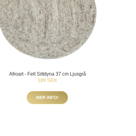
Afroart - Felt Sittdyna 37 cm Ljusgrå
189 SEK
MER INFO!