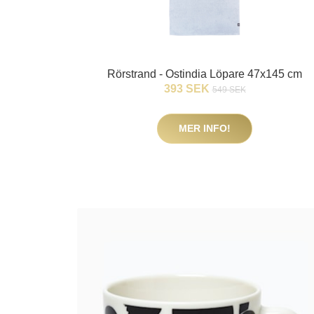
Rörstrand - Ostindia Löpare 47x145 cm
393 SEK
549 SEK
MER INFO!