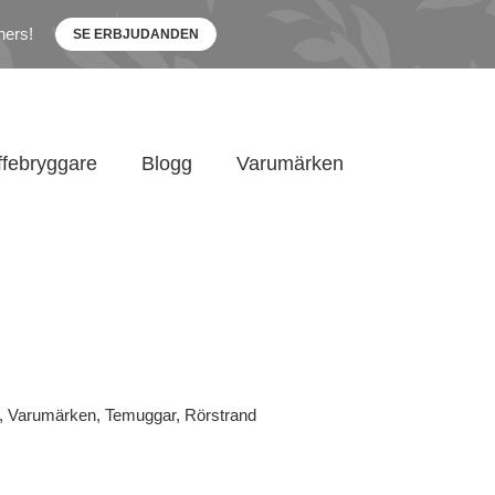
ners!
SE ERBJUDANDEN
ffebryggare
Blogg
Varumärken
,
Varumärken
,
Temuggar
,
Rörstrand