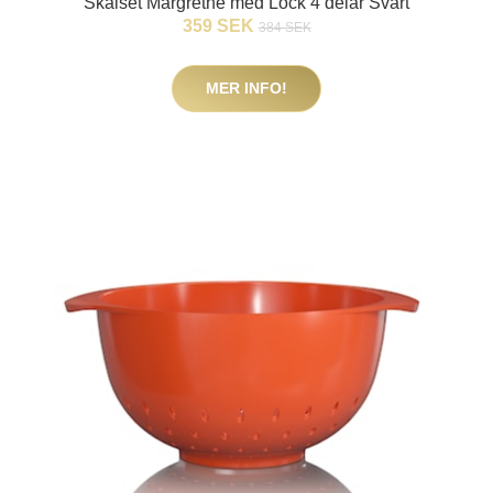
Skålset Margrethe med Lock 4 delar Svart
359 SEK
384 SEK
MER INFO!