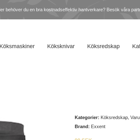
ler behöver du en bra kostnadseffektiv hantverkare? Besök våra part
Köksmaskiner
Köksknivar
Köksredskap
Ka
Kategorier:
Köksredskap
,
Var
Brand:
Exxent