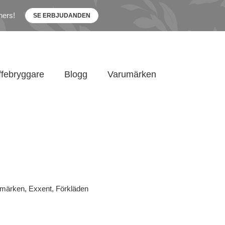
ners!
SE ERBJUDANDEN
ffebryggare
Blogg
Varumärken
umärken
,
Exxent
,
Förkläden