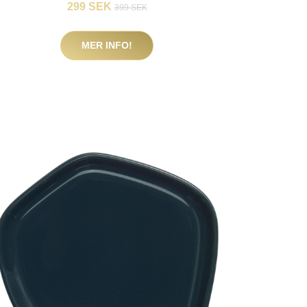
299 SEK
399 SEK
MER INFO!