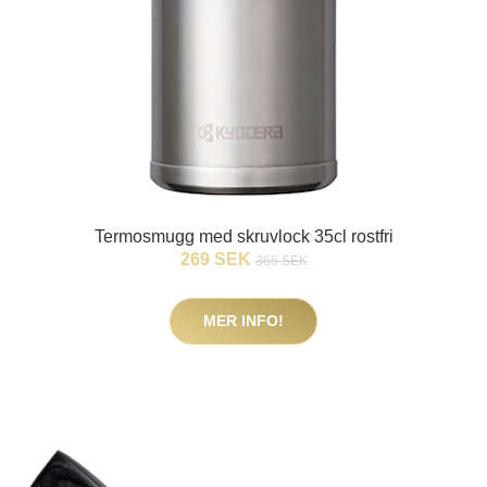
Termosmugg med skruvlock 35cl rostfri
269 SEK
366 SEK
MER INFO!