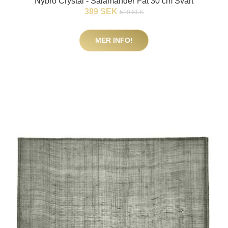
Nybro Crystal - Salamander Fat 30 cm Svart
389 SEK
519 SEK
MER INFO!