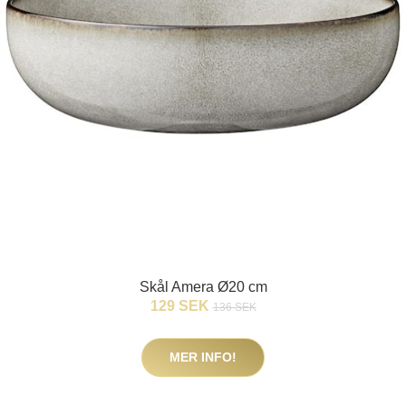
Skål Amera Ø20 cm
129 SEK
136 SEK
MER INFO!