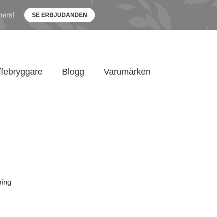
ners!
SE ERBJUDANDEN
ffebryggare
Blogg
Varumärken
ring