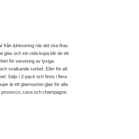
rån &klevering när det ska firas
gat glas och sin vida kupa blir de ett
erfekt för servering av lyxiga
ch svalkande sorbet. Eller för att
bel. Säljs i 2-pack och finns i flera
pe är ett glamouröst glas för alla
om prosecco, cava och champagne.