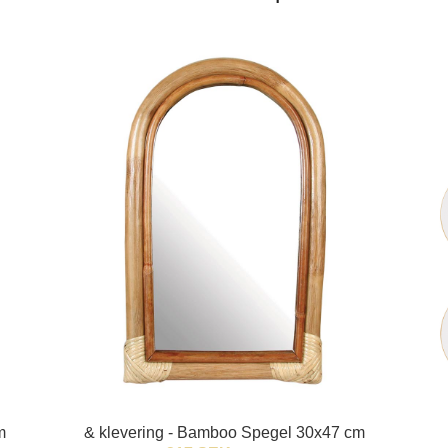
m
& klevering - Bamboo Spegel 30x47 cm