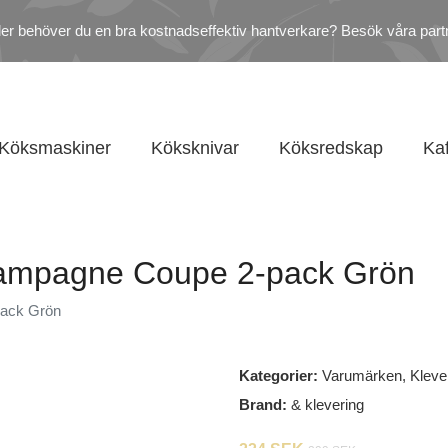
ler behöver du en bra kostnadseffektiv hantverkare? Besök våra part
Köksmaskiner
Köksknivar
Köksredskap
Ka
Champagne Coupe 2-pack Grön
pack Grön
Kategorier:
Varumärken
,
Kleve
Brand:
& klevering