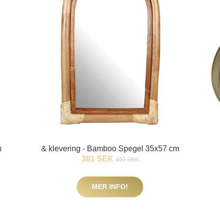
m
& klevering - Bamboo Spegel 35x57 cm
381 SEK
499 SEK
MER INFO!