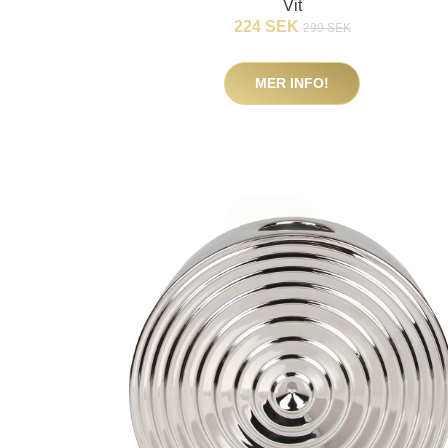
Vit
224 SEK
299 SEK
MER INFO!