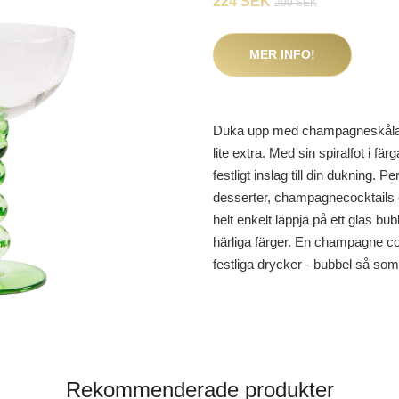
224 SEK
299 SEK
MER INFO!
Duka upp med champagneskålar f
lite extra. Med sin spiralfot i fär
festligt inslag till din dukning. P
desserter, champagnecocktails o
helt enkelt läppja på ett glas bub
härliga färger. En champagne cou
festliga drycker - bubbel så s
Rekommenderade produkter