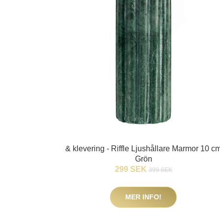
& klevering - Riffle Ljushållare Marmor 10 c
Grön
299 SEK
399 SEK
MER INFO!