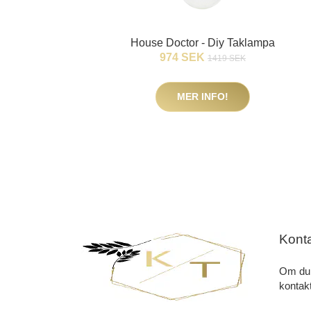
House Doctor - Diy Taklampa
974 SEK
1419 SEK
MER INFO!
Kont
Om du 
kontakt