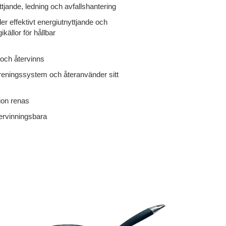
ttjande, ledning och avfallshantering
er effektivt energiutnyttjande och
källor för hållbar
s och återvinns
enreningssystem och återanvänder sitt
ion renas
tervinningsbara