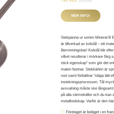
799 SEK
1109 SEK
MER INFO!
Stekpanna ur serien Mineral B 
är tillverkad av kolstål – ett ma
återvinningsbar! Kolstål blir ef
vilket resulterar i mörkare färg s
stick-egenskap” som gör det enkl
maten fastnar. Stekkärlen är 
rost samt förbättrar “släpp lätt-e
instekningsprocessen. Tål myc
avsvalning måste ske långsamt så
på alla värmekällor och du kan 
metallredskap. Varför är den hä
Företaget är beläget i en fra