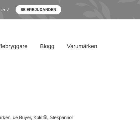
ners!
SE ERBJUDANDEN
ffebryggare
Blogg
Varumärken
ärken
,
de Buyer
,
Kolstål
,
Stekpannor