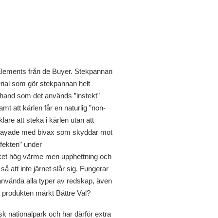
Elements från de Buyer. Stekpannan
terial som gör stekpannan helt
terhand som det används ”instekt”
amt att kärlen får en naturlig ”non-
are att steka i kärlen utan att
sprayade med bivax som skyddar mot
ffekten” under
ket hög värme men upphettning och
 att inte järnet slår sig. Fungerar
använda alla typer av redskap, även
r produkten märkt Bättre Val?
nsk nationalpark och har därför extra