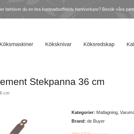
ler behöver du en bra kostnadseffektiv hantverkare? Besök våra part
Köksmaskiner
Köksknivar
Köksredskap
Ka
Element Stekpanna 36 cm
36 cm
Kategorier:
Matlagning
,
Varum
Brand:
de Buyer