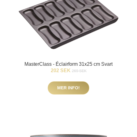
MasterClass - Éclairform 31x25 cm Svart
202 SEK
269 SEK
MER INFO!