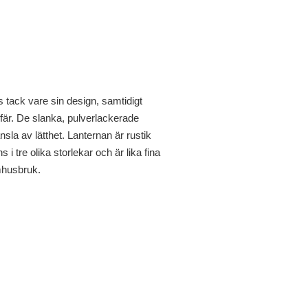
us tack vare sin design, samtidigt
r. De slanka, pulverlackerade
änsla av lätthet. Lanternan är rustik
i tre olika storlekar och är lika fina
mhusbruk.