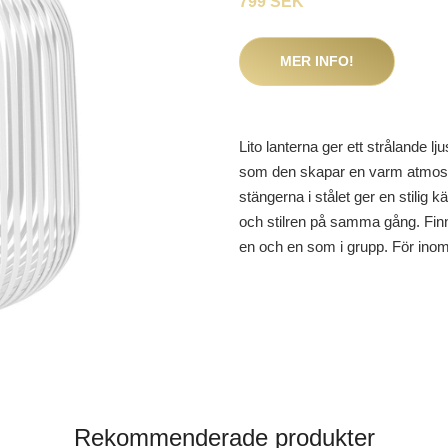
799 SEK
MER INFO!
Lito lanterna ger ett strålande lj
som den skapar en varm atmosfä
stängerna i stålet ger en stilig k
och stilren på samma gång. Finns 
en och en som i grupp. För ino
Rekommenderade produkter