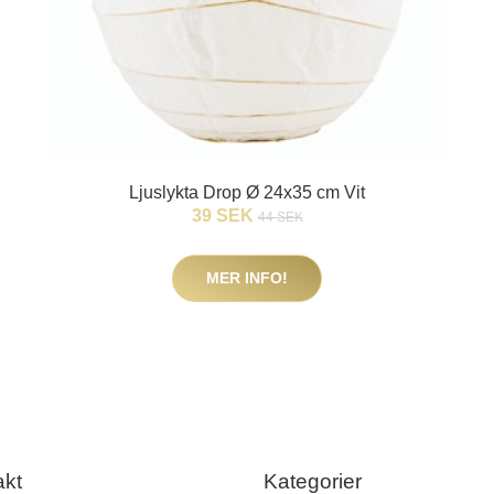
Ljuslykta Drop Ø 24x35 cm Vit
39 SEK
44 SEK
MER INFO!
akt
Kategorier