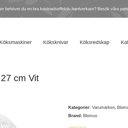
ler behöver du en bra kostnadseffektiv hantverkare? Besök våra part
Köksmaskiner
Köksknivar
Köksredskap
Ka
 27 cm Vit
Kategorier:
Varumärken
,
Blom
Brand:
Blomus