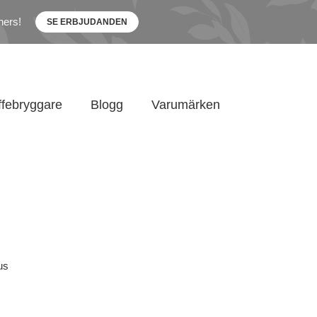
ners!
SE ERBJUDANDEN
ffebryggare
Blogg
Varumärken
us