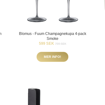
m
Blomus - Fuum Champagnekupa 4-pack
Smoke
599 SEK
799 SEK
MER INFO!