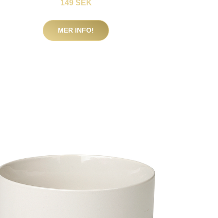
149 SEK
MER INFO!