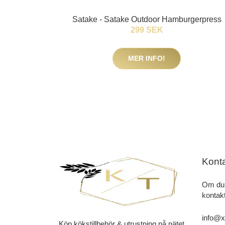
Satake - Satake Outdoor Hamburgerpress
299 SEK
MER INFO!
Kont
Om du 
kontakt
info@x
Köp kökstillbehör & utrustning på nätet