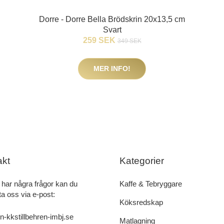
Dorre - Dorre Bella Brödskrin 20x13,5 cm
Svart
259 SEK
349 SEK
MER INFO!
akt
Kategorier
har några frågor kan du
Kaffe & Tebryggare
a oss via e-post:
Köksredskap
n-kkstillbehren-imbj.se
Matlagning