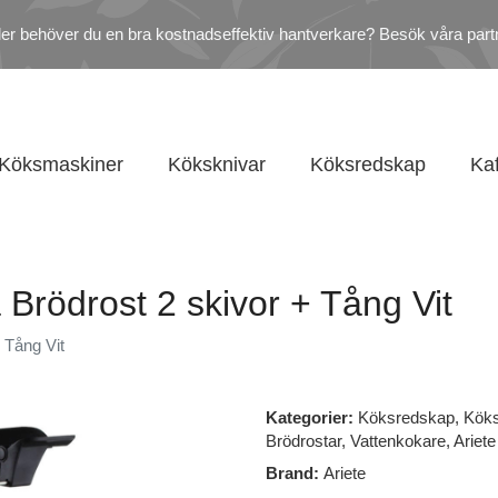
ler behöver du en bra kostnadseffektiv hantverkare? Besök våra part
Köksmaskiner
Köksknivar
Köksredskap
Ka
 Brödrost 2 skivor + Tång Vit
 Tång Vit
Kategorier:
Köksredskap
,
Kök
Brödrostar
,
Vattenkokare
,
Ariete
Brand:
Ariete