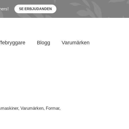
ners!
SE ERBJUDANDEN
ffebryggare
Blogg
Varumärken
smaskiner
,
Varumärken
,
Formar
,