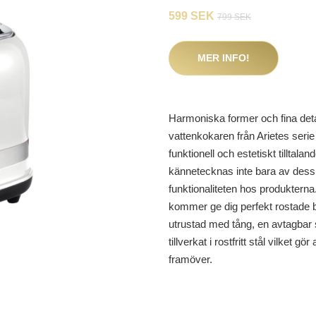
599 SEK
799 SEK
MER INFO!
Harmoniska former och fina detal
vattenkokaren från Arietes seri
funktionell och estetiskt tilltala
kännetecknas inte bara av dess
funktionaliteten hos produkterna
kommer ge dig perfekt rostade b
utrustad med tång, en avtagbar s
tillverkat i rostfritt stål vilket g
framöver.