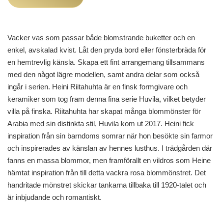
Vacker vas som passar både blomstrande buketter och en
enkel, avskalad kvist. Låt den pryda bord eller fönsterbräda för
en hemtrevlig känsla. Skapa ett fint arrangemang tillsammans
med den något lägre modellen, samt andra delar som också
ingår i serien. Heini Riitahuhta är en finsk formgivare och
keramiker som tog fram denna fina serie Huvila, vilket betyder
villa på finska. Riitahuhta har skapat många blommönster för
Arabia med sin distinkta stil, Huvila kom ut 2017. Heini fick
inspiration från sin barndoms somrar när hon besökte sin farmor
och inspirerades av känslan av hennes lusthus. I trädgården där
fanns en massa blommor, men framförallt en vildros som Heine
hämtat inspiration från till detta vackra rosa blommönstret. Det
handritade mönstret skickar tankarna tillbaka till 1920-talet och
är inbjudande och romantiskt.