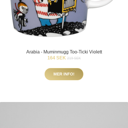
Arabia - Muminmugg Too-Ticki Violett
164 SEK
219 SEK
MER INFO!